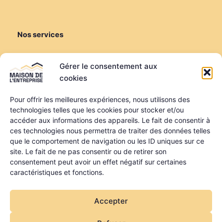
Nos services
Créer ou reprendre
Gérer le consentement aux
Louer une salle de réunion
cookies
Louer un bureau
Domiciliation
Pour offrir les meilleures expériences, nous utilisons des
technologies telles que les cookies pour stocker et/ou
Informations
accéder aux informations des appareils. Le fait de consentir à
ces technologies nous permettra de traiter des données telles
Mentions légales
que le comportement de navigation ou les ID uniques sur ce
Politique de confidentialité
site. Le fait de ne pas consentir ou de retirer son
Qui sommes-nous ?
consentement peut avoir un effet négatif sur certaines
Nos partenaires
caractéristiques et fonctions.
La MDE a été financée dans le cadre du programme
Accepter
régional FEDER FSE + FTJ des Pays de la Loire