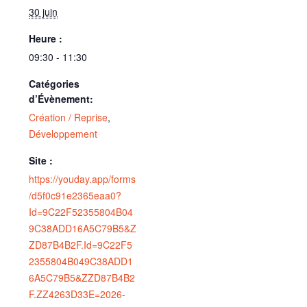
30 juin
Heure :
09:30 - 11:30
Catégories
d’Évènement:
Création / Reprise
,
Développement
Site :
https://youday.app/forms
/d5f0c91e2365eaa0?
Id=9C22F52355804B04
9C38ADD16A5C79B5&Z
ZD87B4B2F.Id=9C22F5
2355804B049C38ADD1
6A5C79B5&ZZD87B4B2
F.ZZ4263D33E=2026-