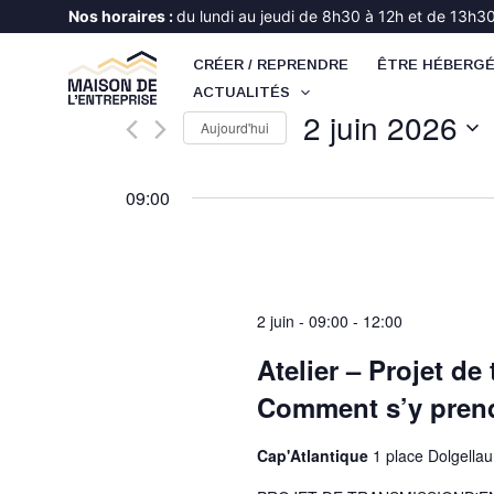
Aller
Nos horaires :
du lundi au jeudi de 8h30 à 12h et de 13h30 
au
CRÉER / REPRENDRE
ÊTRE HÉBERG
contenu
ACTUALITÉS
2 juin 2026
Aujourd'hui
Sélectionnez
une
09:00
date.
2 juin - 09:00
-
12:00
Atelier – Projet de
Comment s’y pren
Cap'Atlantique
1 place Dolgella