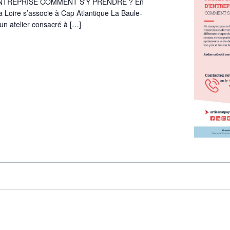
NTREPRISE COMMENT S'Y PRENDRE ? En
a Loire s’associe à Cap Atlantique La Baule-
n atelier consacré à […]