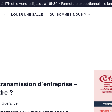
à 17h et le vendredi jusqu'à 16h30 - Fermeture exceptionnelle le lund
É
LOUER UNE SALLE
QUI SOMMES-NOUS ?
 transmission d’entreprise –
dre ?
u, Guérande