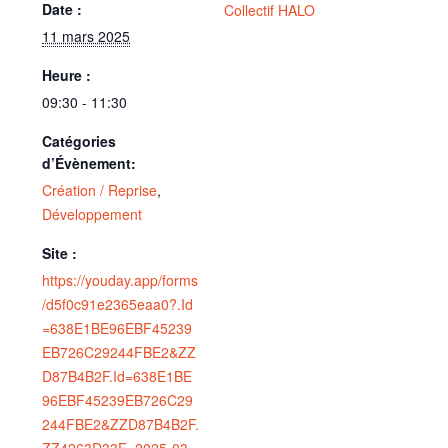
Date :
Collectif HALO
11 mars 2025
Heure :
09:30 - 11:30
Catégories
d’Évènement:
Création / Reprise
,
Développement
Site :
https://youday.app/forms
/d5f0c91e2365eaa0?.Id
=638E1BE96EBF45239
EB726C29244FBE2&ZZ
D87B4B2F.Id=638E1BE
96EBF45239EB726C29
244FBE2&ZZD87B4B2F.
ZZ4263D33E=2025-03-