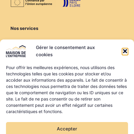
Nos services
Créer ou reprendre
Gérer le consentement aux
Louer une salle de réunion
cookies
Louer un bureau
Domiciliation
Pour offrir les meilleures expériences, nous utilisons des
technologies telles que les cookies pour stocker et/ou
Informations
accéder aux informations des appareils. Le fait de consentir à
ces technologies nous permettra de traiter des données telles
Mentions légales
que le comportement de navigation ou les ID uniques sur ce
Politique de confidentialité
site. Le fait de ne pas consentir ou de retirer son
Qui sommes-nous ?
consentement peut avoir un effet négatif sur certaines
Nos partenaires
caractéristiques et fonctions.
La MDE a été financée dans le cadre du programme
Accepter