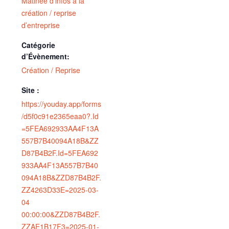
Matinée d’infos à la
création / reprise
d’entreprise
Catégorie
d’Évènement:
Création / Reprise
Site :
https://youday.app/forms
/d5f0c91e2365eaa0?.Id
=5FEA692933AA4F13A
557B7B40094A18B&ZZ
D87B4B2F.Id=5FEA692
933AA4F13A557B7B40
094A18B&ZZD87B4B2F.
ZZ4263D33E=2025-03-
04
00:00:00&ZZD87B4B2F.
ZZAE1B17F3=2025-01-