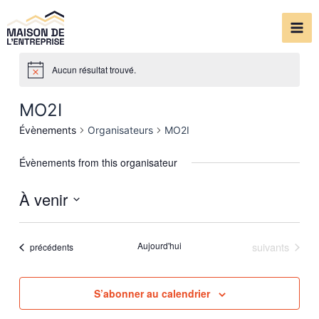
Aller
Mai
au
Me
contenu
Aucun résultat trouvé.
MO2I
Évènements
Organisateurs
MO2I
Évènements from this organisateur
À venir
Sélectionnez
une
Évènements
Aujourd'hui
suivants
Évènements
précédents
date.
S’abonner au calendrier