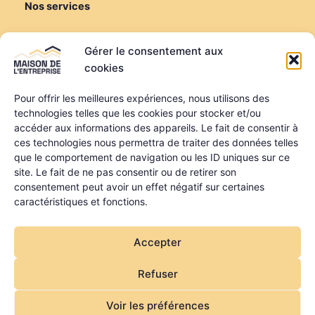
Nos services
Créer ou reprendre
Gérer le consentement aux
Louer une salle de réunion
cookies
Louer un bureau
Domiciliation
Pour offrir les meilleures expériences, nous utilisons des
technologies telles que les cookies pour stocker et/ou
Informations
accéder aux informations des appareils. Le fait de consentir à
ces technologies nous permettra de traiter des données telles
Mentions légales
que le comportement de navigation ou les ID uniques sur ce
Politique de confidentialité
site. Le fait de ne pas consentir ou de retirer son
Qui sommes-nous ?
consentement peut avoir un effet négatif sur certaines
Nos partenaires
caractéristiques et fonctions.
La MDE a été financée dans le cadre du programme
Accepter
régional FEDER FSE + FTJ des Pays de la Loire
Refuser
Voir les préférences
Copyright © 2026 Maison de l'Entreprise | Site par