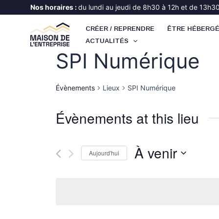
Aller
Nos horaires :
du lundi au jeudi de 8h30 à 12h et de 13h30 
au
CRÉER / REPRENDRE
ÊTRE HÉBERG
contenu
ACTUALITÉS
SPI Numérique
Évènements
Lieux
SPI Numérique
Évènements at this lieu
À venir
Aujourd'hui
Sélectionnez
une
date.