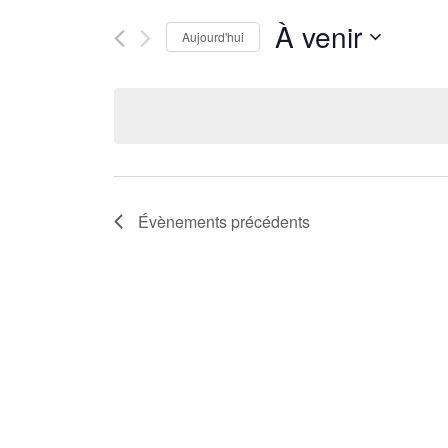
À venir
Aujourd'hui
Sélectionnez
une
date.
Évènements
précédents