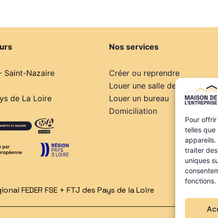
urs
Nos services
- Saint-Nazaire
Créer ou reprendre
Louer une salle de réunion
s de La Loire
Louer un bureau
Domiciliation
Pour offri
telles que
appareils.
traiter de
uniques su
consenteme
fonctions.
onal FEDER FSE + FTJ des Pays de la Loire
Ac