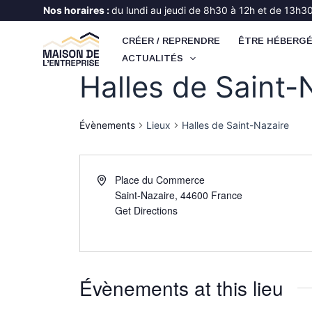
Aller
Nos horaires :
du lundi au jeudi de 8h30 à 12h et de 13h30 
au
CRÉER / REPRENDRE
ÊTRE HÉBERG
contenu
ACTUALITÉS
Halles de Saint-
Évènements
Lieux
Halles de Saint-Nazaire
Place du Commerce
Saint-Nazaire
,
44600
France
Get Directions
Évènements at this lieu