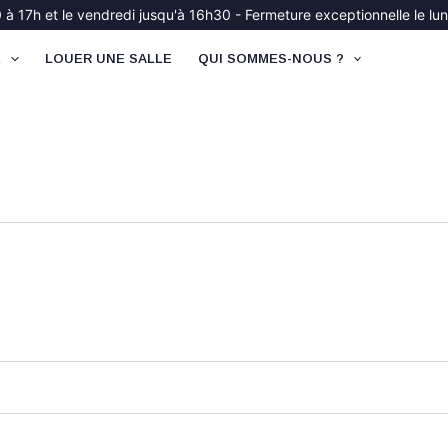
à 17h et le vendredi jusqu'à 16h30 - Fermeture exceptionnelle le lund
É
LOUER UNE SALLE
QUI SOMMES-NOUS ?