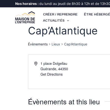
Aller
Nos horaires :
du lundi au jeudi de 8h30 à 12h et de 13h30 
au
CRÉER / REPRENDRE
ÊTRE HÉBERG
contenu
ACTUALITÉS
Cap’Atlantique
Évènements
Lieux
Cap’Atlantique
1 place Dolgellau
Guérande
,
44350
Get Directions
Évènements at this lieu