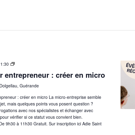
Les
11:30
fondamentaux de la
ir entrepreneur : créer en micro
micro-
entreprise
 Dolgellau, Guérande
repreneur : créer en micro La micro-entreprise semble
jet, mais quelques points vous posent question ?
rogations avec nos spécialistes et échanger avec
our vérifier si ce statut vous convient bien.
De 9h30 à 11h30 Gratuit. Sur inscription ici Adie Saint