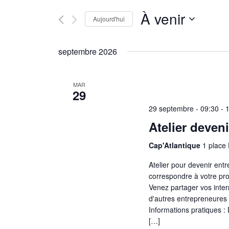
À venir
Aujourd'hui
Sélectionnez
une
septembre 2026
date.
MAR
29
29 septembre - 09:30
-
Atelier deven
Cap'Atlantique
1 place
Atelier pour devenir ent
correspondre à votre pro
Venez partager vos inter
d'autres entrepreneures p
Informations pratiques : 
[…]