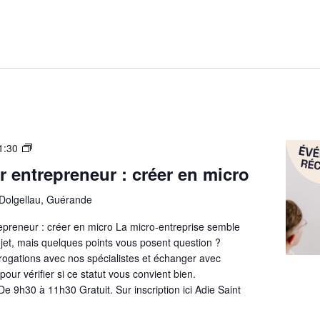
Les
1:30
fondamentaux de la
ir entrepreneur : créer en micro
micro-
entreprise
 Dolgellau, Guérande
repreneur : créer en micro La micro-entreprise semble
jet, mais quelques points vous posent question ?
rogations avec nos spécialistes et échanger avec
our vérifier si ce statut vous convient bien.
De 9h30 à 11h30 Gratuit. Sur inscription ici Adie Saint