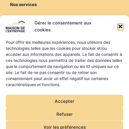
Nos services
Créer ou reprendre
Gérer le consentement aux
Louer une salle de réunion
cookies
Louer un bureau
Domiciliation
Pour offrir les meilleures expériences, nous utilisons des
technologies telles que les cookies pour stocker et/ou
Informations
accéder aux informations des appareils. Le fait de consentir à
ces technologies nous permettra de traiter des données telles
Mentions légales
que le comportement de navigation ou les ID uniques sur ce
Politique de confidentialité
site. Le fait de ne pas consentir ou de retirer son
Qui sommes-nous ?
consentement peut avoir un effet négatif sur certaines
Nos partenaires
caractéristiques et fonctions.
La MDE a été financée dans le cadre du programme
Accepter
régional FEDER FSE + FTJ des Pays de la Loire
Refuser
Voir les préférences
Copyright © 2026 Maison de l'Entreprise | Site par