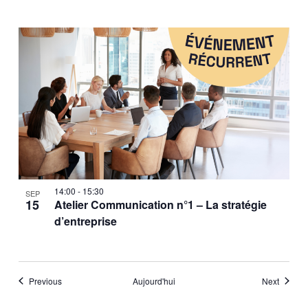
14:00
-
15:30
SEP
15
Atelier Communication n°1 – La stratégie
d’entreprise
Évènements
Évènem
Previous
Aujourd'hui
Next