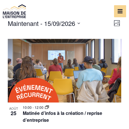
Aller
Mai
au
Me
contenu
Maintenant
 - 
15/09/2026
Navi
Navi
Photo
de
par
Select
vue
date.
cons
Évè
10:00
-
12:00
AOÛT
25
Matinée d’infos à la création / reprise
d’entreprise