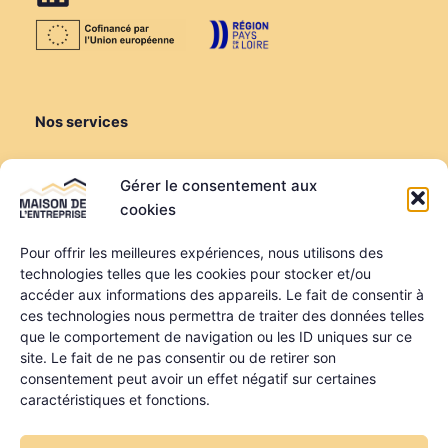
Nos services
Créer ou reprendre
Gérer le consentement aux
Louer une salle de réunion
cookies
Louer un bureau
Domiciliation
Pour offrir les meilleures expériences, nous utilisons des
technologies telles que les cookies pour stocker et/ou
Informations
accéder aux informations des appareils. Le fait de consentir à
ces technologies nous permettra de traiter des données telles
Mentions légales
que le comportement de navigation ou les ID uniques sur ce
Politique de confidentialité
site. Le fait de ne pas consentir ou de retirer son
Qui sommes-nous ?
consentement peut avoir un effet négatif sur certaines
Nos partenaires
caractéristiques et fonctions.