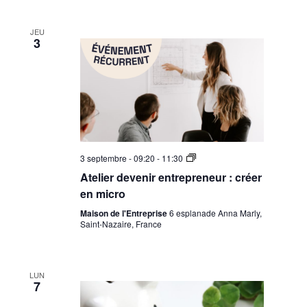
JEU
3
Les
3 septembre - 09:20
-
11:30
fondamentaux de la
Atelier devenir entrepreneur : créer
micro-
entreprise
en micro
Maison de l'Entreprise
6 esplanade Anna Marly,
Saint-Nazaire, France
LUN
7