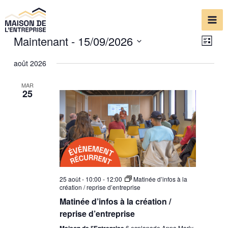
Aller
Mai
au
Me
contenu
Maintenant
 - 
15/09/2026
Navi
Navi
Liste
de
par
Sélectionnez
août 2026
vue
une
cons
Évè
date.
MAR
25
25 août - 10:00
-
12:00
Matinée d’infos à la
création / reprise d’entreprise
Matinée d’infos à la création /
reprise d’entreprise
Maison de l'Entreprise
6 esplanade Anna Marly,