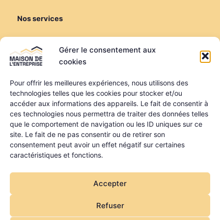
Nos services
Créer ou reprendre
Gérer le consentement aux
Louer une salle de réunion
cookies
Louer un bureau
Domiciliation
Pour offrir les meilleures expériences, nous utilisons des
technologies telles que les cookies pour stocker et/ou
Informations
accéder aux informations des appareils. Le fait de consentir à
ces technologies nous permettra de traiter des données telles
Mentions légales
que le comportement de navigation ou les ID uniques sur ce
Politique de confidentialité
site. Le fait de ne pas consentir ou de retirer son
Qui sommes-nous ?
consentement peut avoir un effet négatif sur certaines
Nos partenaires
caractéristiques et fonctions.
La MDE a été financée dans le cadre du programme
Accepter
régional FEDER FSE + FTJ des Pays de la Loire
Refuser