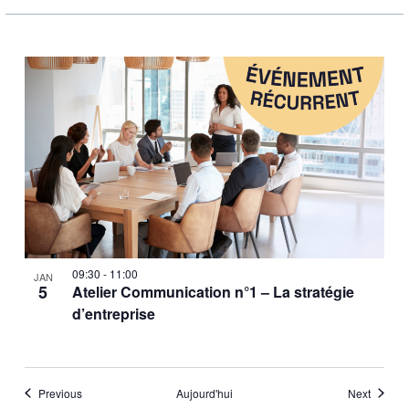
09:30
-
11:00
JAN
5
Atelier Communication n°1 – La stratégie
d’entreprise
Évènements
Évènem
Previous
Aujourd'hui
Next