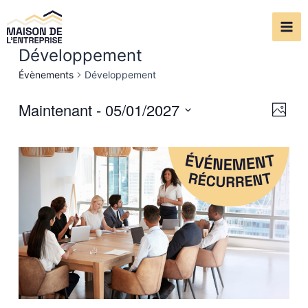
Aller
Mai
au
Me
contenu
Développement
Évènements
Développement
Maintenant
 - 
05/01/2027
Navi
Navi
Photo
de
par
Select
vue
date.
cons
Évè