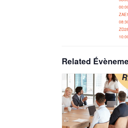
00:0
ZAE1
08:3
ZD2
10:0
Related Évèneme