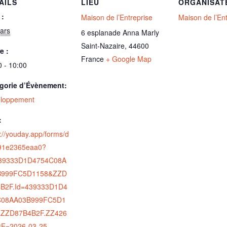
AILS
LIEU
ORGANISAT
 :
Maison de l’Entreprise
Maison de l’En
ars
6 esplanade Anna Marly
Saint-Nazaire
,
44600
e :
France
+ Google Map
0 - 10:00
gorie d’Évènement:
loppement
:
s://youday.app/forms/d
91e2365eaa0?
439333D1D4754C08A
B999FC5D1158&ZZD
B2F.Id=439333D1D4
C08AA03B999FC5D1
&ZZD87B4B2F.ZZ426
E=2026-03-25