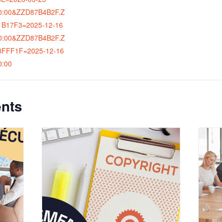
0:00&ZZD87B4B2F.Z
B17F3=2025-12-16
0:00&ZZD87B4B2F.Z
8FFF1F=2025-12-16
0:00
nts