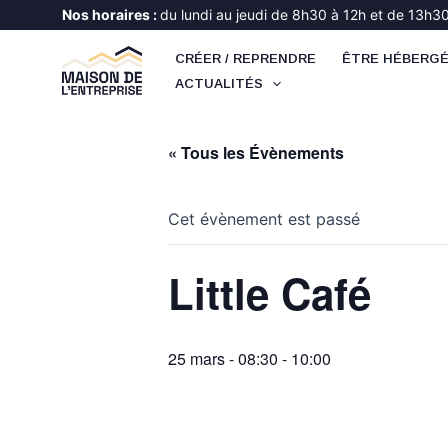
Aller
Nos horaires :
du lundi au jeudi de 8h30 à 12h et de 13h30 
au
CRÉER / REPRENDRE
ÊTRE HÉBERG
contenu
ACTUALITÉS
« Tous les Évènements
Cet évènement est passé
Little Café
25 mars - 08:30
-
10:00