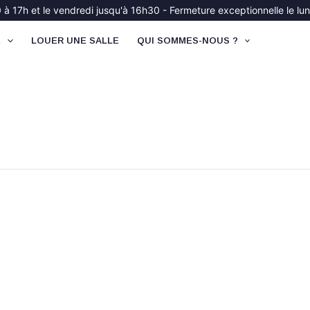
à 17h et le vendredi jusqu'à 16h30 - Fermeture exceptionnelle le lund
É
LOUER UNE SALLE
QUI SOMMES-NOUS ?