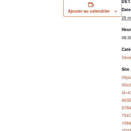
DÉT
Date
Ajouter au calendrier
25 m
Heur
08:3
Caté
Déve
Site 
http
5f0c
Id=
A03
87B4
754
158
3D33