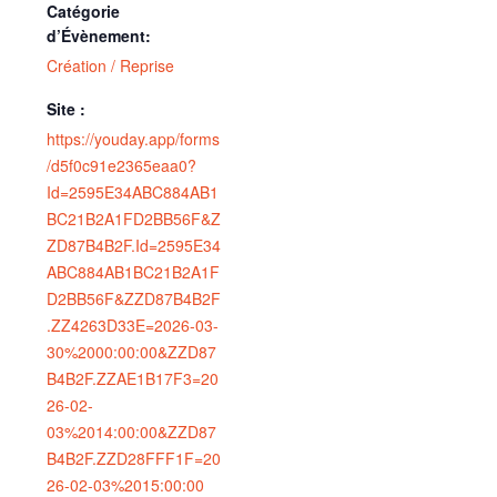
Catégorie
d’Évènement:
Création / Reprise
Site :
https://youday.app/forms
/d5f0c91e2365eaa0?
Id=2595E34ABC884AB1
BC21B2A1FD2BB56F&Z
ZD87B4B2F.Id=2595E34
ABC884AB1BC21B2A1F
D2BB56F&ZZD87B4B2F
.ZZ4263D33E=2026-03-
30%2000:00:00&ZZD87
B4B2F.ZZAE1B17F3=20
26-02-
03%2014:00:00&ZZD87
B4B2F.ZZD28FFF1F=20
26-02-03%2015:00:00