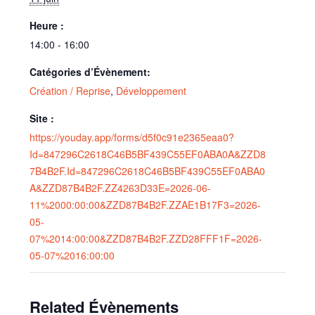
Heure :
14:00 - 16:00
Catégories d’Évènement:
Création / Reprise
,
Développement
Site :
https://youday.app/forms/d5f0c91e2365eaa0?
Id=847296C2618C46B5BF439C55EF0ABA0A&ZZD8
7B4B2F.Id=847296C2618C46B5BF439C55EF0ABA0
A&ZZD87B4B2F.ZZ4263D33E=2026-06-
11%2000:00:00&ZZD87B4B2F.ZZAE1B17F3=2026-
05-
07%2014:00:00&ZZD87B4B2F.ZZD28FFF1F=2026-
05-07%2016:00:00
Related Évènements