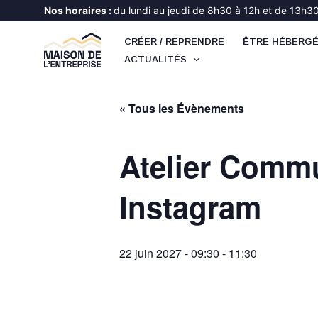
Aller
Nos horaires :
du lundi au jeudi de 8h30 à 12h et de 13h30 
au
CRÉER / REPRENDRE
ÊTRE HÉBERG
contenu
ACTUALITÉS
« Tous les Évènements
Atelier Commu
Instagram
22 juin 2027 - 09:30
-
11:30