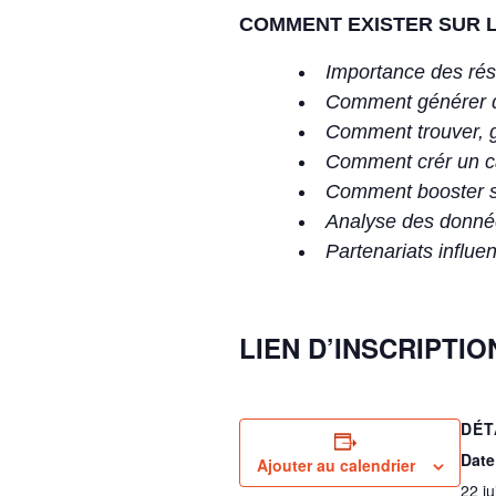
COMMENT EXISTER SUR L
Importance des ré
Comment générer du 
Comment trouver, g
Comment crér un cal
Comment booster se
Analyse des donné
Partenariats influe
LIEN D’INSCRIPTI
DÉT
Date
Ajouter au calendrier
22 j