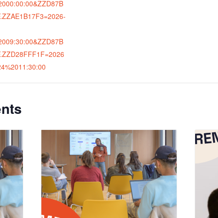
2000:00:00&ZZD87B
.ZZAE1B17F3=2026-
2009:30:00&ZZD87B
F.ZZD28FFF1F=2026
24%2011:30:00
nts