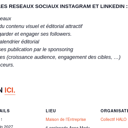
ES RESEAUX SOCIAUX INSTAGRAM ET LINKEDIN :
seaux
contenu visuel et éditorial attractif
arder et engager ses followers.
endrier éditorial
s publication par le sponsoring
es (croissance audience, engagement des cibles, …)
nceurs.
ON
ICI.
AILS
LIEU
ORGANISAT
 :
Maison de l’Entreprise
Collectif HALO
uin 2027
6 esplanade Anna Marly