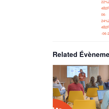
22%
4B2F
06-
24%
4B2
-06-
Related Évèneme