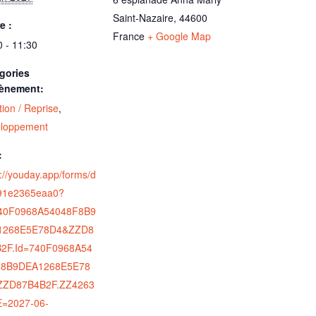
Saint-Nazaire
,
44600
e :
France
+ Google Map
0 - 11:30
gories
ènement:
ion / Reprise
,
loppement
:
s://youday.app/forms/d
91e2365eaa0?
40F0968A54048F8B9
1268E5E78D4&ZZD8
2F.Id=740F0968A54
F8B9DEA1268E5E78
ZZD87B4B2F.ZZ4263
=2027-06-