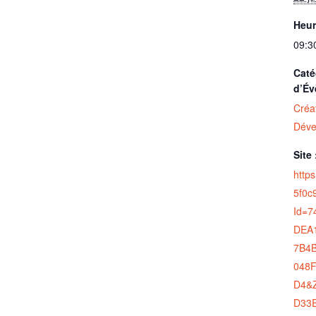
Heur
09:3
Caté
d’Év
Créat
Déve
Site 
http
5f0c
Id=7
DEA
7B4B
048
D4&
D33E