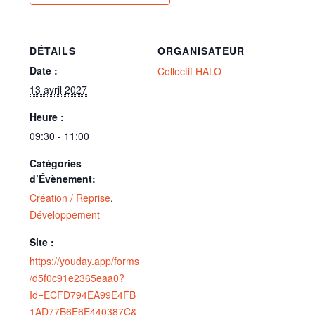
DÉTAILS
ORGANISATEUR
Date :
Collectif HALO
13 avril 2027
Heure :
09:30 - 11:00
Catégories
d’Évènement:
Création / Reprise
,
Développement
Site :
https://youday.app/forms
/d5f0c91e2365eaa0?
Id=ECFD794EA99E4FB
1AD77B6E6E440387C&