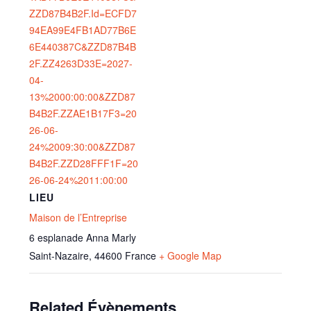
ZZD87B4B2F.Id=ECFD7
94EA99E4FB1AD77B6E
6E440387C&ZZD87B4B
2F.ZZ4263D33E=2027-
04-
13%2000:00:00&ZZD87
B4B2F.ZZAE1B17F3=20
26-06-
24%2009:30:00&ZZD87
B4B2F.ZZD28FFF1F=20
26-06-24%2011:00:00
LIEU
Maison de l’Entreprise
6 esplanade Anna Marly
Saint-Nazaire
,
44600
France
+ Google Map
Related Évènements