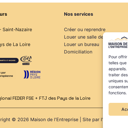
urs
Nos services
- Saint-Nazaire
Créer ou reprendre
Louer une salle de réunion
s de La Loire
Louer un bureau
Domiciliation
Pour offri
telles que
appareils.
traiter de
uniques su
consenteme
fonctions.
onal FEDER FSE + FTJ des Pays de la Loire
Ac
ight © 2026 Maison de l'Entreprise | Site par l'
Agence Web 