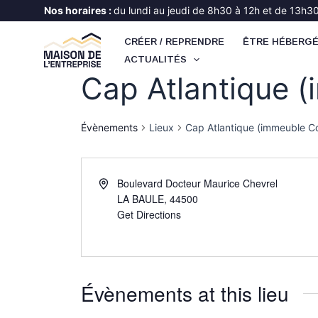
Aller
Nos horaires :
du lundi au jeudi de 8h30 à 12h et de 13h30 
au
CRÉER / REPRENDRE
ÊTRE HÉBERG
contenu
ACTUALITÉS
Cap Atlantique 
Évènements
Lieux
Cap Atlantique (immeuble C
Boulevard Docteur Maurice Chevrel
LA BAULE
,
44500
Get Directions
Évènements at this lieu