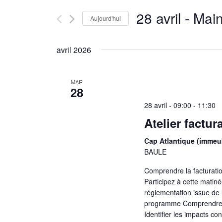
28 avril
 - 
Main
Aujourd'hui
Sélectionnez
une
avril 2026
date.
MAR
28
28 avril - 09:00
-
11:30
Atelier factur
Cap Atlantique (imme
BAULE
Comprendre la facturatio
Participez à cette matin
réglementation issue de l
programme Comprendre les
Identifier les impacts co