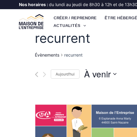
Aller
Nos horaires :
du lundi au jeudi de 8h30 à 12h et de 13h30 
au
CRÉER / REPRENDRE
ÊTRE HÉBERG
contenu
ACTUALITÉS
recurrent
Évènements
recurrent
À venir
Aujourd'hui
Select
date.