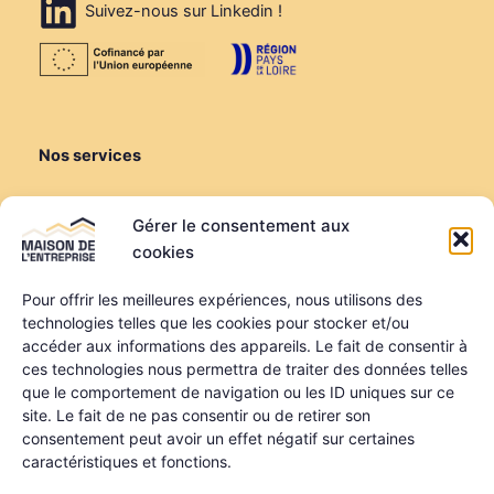
Suivez-nous sur Linkedin !
Nos services
Créer ou reprendre
Gérer le consentement aux
Louer une salle de réunion
cookies
Louer un bureau
Domiciliation
Pour offrir les meilleures expériences, nous utilisons des
technologies telles que les cookies pour stocker et/ou
Informations
accéder aux informations des appareils. Le fait de consentir à
ces technologies nous permettra de traiter des données telles
Mentions légales
que le comportement de navigation ou les ID uniques sur ce
Politique de confidentialité
site. Le fait de ne pas consentir ou de retirer son
Qui sommes-nous ?
consentement peut avoir un effet négatif sur certaines
Nos partenaires
caractéristiques et fonctions.