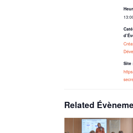
Heur
13:0
Caté
d’Év
Créat
Déve
Site 
http
secr
Related Évèneme