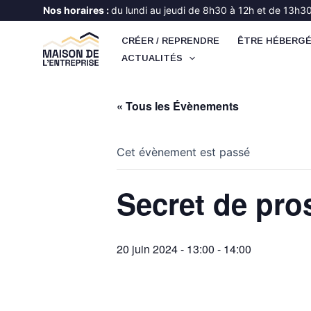
Aller
Nos horaires :
du lundi au jeudi de 8h30 à 12h et de 13h30 
au
CRÉER / REPRENDRE
ÊTRE HÉBERG
contenu
ACTUALITÉS
« Tous les Évènements
Cet évènement est passé
Secret de pro
20 juin 2024 - 13:00
-
14:00