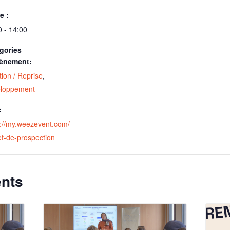
e :
0 - 14:00
gories
ènement:
ion / Reprise
,
loppement
:
s://my.weezevent.com/
et-de-prospection
nts