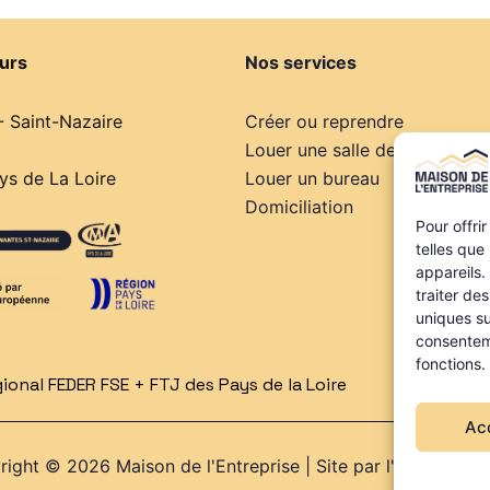
urs
Nos services
- Saint-Nazaire
Créer ou reprendre
Louer une salle de réunion
s de La Loire
Louer un bureau
Domiciliation
Pour offri
telles que
appareils.
traiter de
uniques su
consenteme
fonctions.
onal FEDER FSE + FTJ des Pays de la Loire
Ac
ight © 2026 Maison de l'Entreprise | Site par l'
Agence Web 