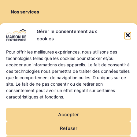
Nos services
Créer ou reprendre
Gérer le consentement aux
Louer une salle de réunion
cookies
Louer un bureau
Domiciliation
Pour offrir les meilleures expériences, nous utilisons des
technologies telles que les cookies pour stocker et/ou
Informations
accéder aux informations des appareils. Le fait de consentir à
ces technologies nous permettra de traiter des données telles
Mentions légales
que le comportement de navigation ou les ID uniques sur ce
Politique de confidentialité
site. Le fait de ne pas consentir ou de retirer son
Qui sommes-nous ?
consentement peut avoir un effet négatif sur certaines
Nos partenaires
caractéristiques et fonctions.
La MDE a été financée dans le cadre du programme
Accepter
régional FEDER FSE + FTJ des Pays de la Loire
Refuser