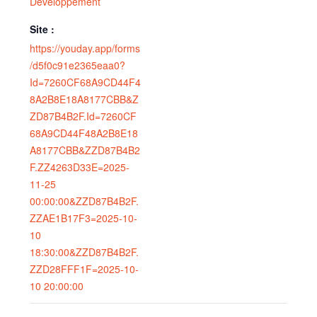
Développement
Site :
https://youday.app/forms
/d5f0c91e2365eaa0?
Id=7260CF68A9CD44F4
8A2B8E18A8177CBB&Z
ZD87B4B2F.Id=7260CF
68A9CD44F48A2B8E18
A8177CBB&ZZD87B4B2
F.ZZ4263D33E=2025-
11-25
00:00:00&ZZD87B4B2F.
ZZAE1B17F3=2025-10-
10
18:30:00&ZZD87B4B2F.
ZZD28FFF1F=2025-10-
10 20:00:00