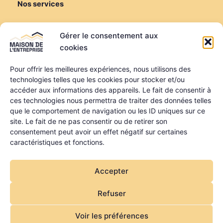
Nos services
Créer ou reprendre
Gérer le consentement aux
Louer une salle de réunion
cookies
Louer un bureau
Domiciliation
Pour offrir les meilleures expériences, nous utilisons des
technologies telles que les cookies pour stocker et/ou
Informations
accéder aux informations des appareils. Le fait de consentir à
ces technologies nous permettra de traiter des données telles
Mentions légales
que le comportement de navigation ou les ID uniques sur ce
Politique de confidentialité
site. Le fait de ne pas consentir ou de retirer son
Qui sommes-nous ?
consentement peut avoir un effet négatif sur certaines
Nos partenaires
caractéristiques et fonctions.
La MDE a été financée dans le cadre du programme
Accepter
régional FEDER FSE + FTJ des Pays de la Loire
Refuser
Voir les préférences
Copyright © 2026 Maison de l'Entreprise | Site par