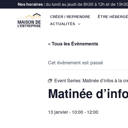
Aller
Nos horaires :
du lundi au jeudi de 8h30 à 12h et de 13h30 
au
CRÉER / REPRENDRE
ÊTRE HÉBERG
contenu
ACTUALITÉS
« Tous les Évènements
Cet évènement est passé
Event Series:
Matinée d’infos à la cr
Matinée d’info
13 janvier - 10:00
-
12:00