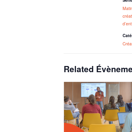
Matin
créat
d’ent
Caté
Créat
Related Évèneme