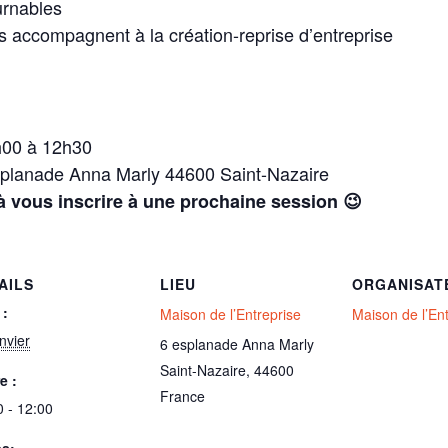
urnables
us accompagnent à la création-reprise d’entreprise
h00 à 12h30
esplanade Anna Marly 44600 Saint-Nazaire
 vous inscrire à une prochaine session 😉
AILS
LIEU
ORGANISAT
 :
Maison de l’Entreprise
Maison de l’En
nvier
6 esplanade Anna Marly
Saint-Nazaire
,
44600
e :
France
0 - 12:00
es: