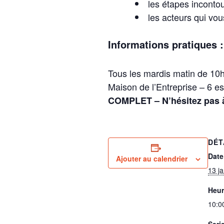
les étapes inconto
les acteurs qui vo
Informations pratiques :
Tous les mardis matin de 10
Maison de l’Entreprise – 6 
COMPLET – N’hésitez pas à
DÉT
Date
Ajouter au calendrier
13 ja
Heur
10:0
Seri