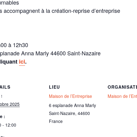
urnables
us accompagnent à la création-reprise d’entreprise
h00 à 12h30
esplanade Anna Marly 44600 Saint-Nazaire
cliquant
ici
.
AILS
LIEU
ORGANISAT
 :
Maison de l’Entreprise
Maison de l’En
tobre 2025
6 esplanade Anna Marly
Saint-Nazaire
,
44600
e :
France
0 - 12:00
es: