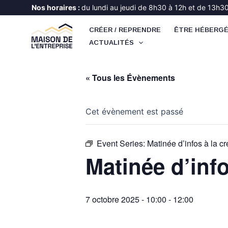
Aller
Nos horaires :
du lundi au jeudi de 8h30 à 12h et de 13h30 
au
CRÉER / REPRENDRE
ÊTRE HÉBERG
contenu
ACTUALITÉS
« Tous les Évènements
Cet évènement est passé
Event Series:
Matinée d’infos à la cr
Matinée d’info
7 octobre 2025 - 10:00
-
12:00