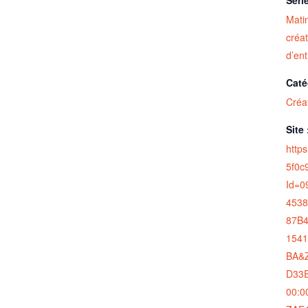
Matin
créat
d’ent
Caté
Créat
Site 
http
5f0c
Id=
453
87B4
154
BA&
D33E
00:0