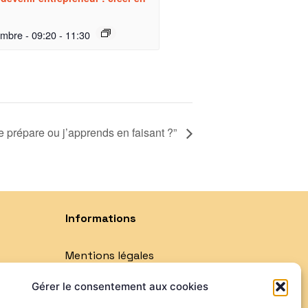
embre - 09:20
-
11:30
 prépare ou j’apprends en faisant ?”
Informations
Mentions légales
Politique de confidentialité
Gérer le consentement aux cookies
Qui sommes-nous ?