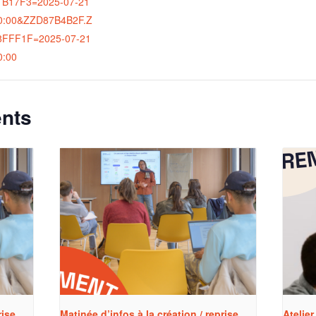
B17F3=2025-07-21
0:00&ZZD87B4B2F.Z
8FFF1F=2025-07-21
0:00
nts
rise
Matinée d’infos à la création / reprise
Atelier