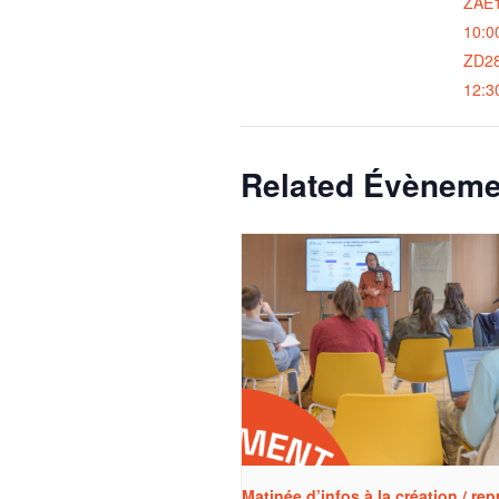
ZAE1
10:0
ZD2
12:3
Related Évèneme
Matinée d’infos à la création / rep