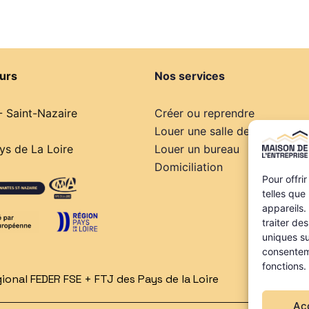
urs
Nos services
- Saint-Nazaire
Créer ou reprendre
Louer une salle de réunion
s de La Loire
Louer un bureau
Domiciliation
Pour offri
telles que
appareils.
traiter de
uniques su
consenteme
fonctions.
onal FEDER FSE + FTJ des Pays de la Loire
Ac