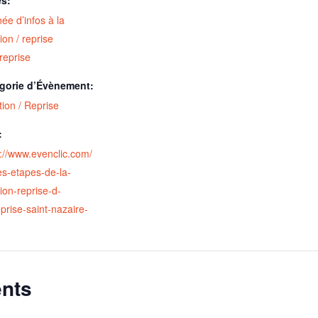
ée d’infos à la
ion / reprise
reprise
gorie d’Évènement:
ion / Reprise
:
s://www.evenclic.com/
es-etapes-de-la-
ion-reprise-d-
prise-saint-nazaire-
nts