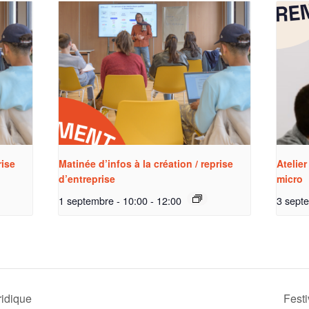
rise
Matinée d’infos à la création / reprise
Atelier
d’entreprise
micro
1 septembre - 10:00
-
12:00
3 sept
ridique
Fest