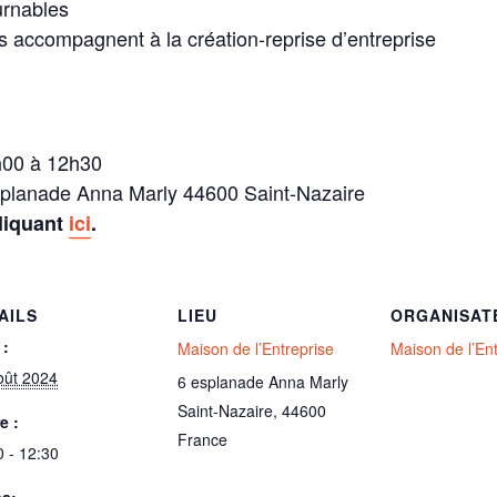
urnables
us accompagnent à la création-reprise d’entreprise
h00 à 12h30
esplanade Anna Marly 44600 Saint-Nazaire
cliquant
ici
.
AILS
LIEU
ORGANISAT
 :
Maison de l’Entreprise
Maison de l’En
oût 2024
6 esplanade Anna Marly
Saint-Nazaire
,
44600
e :
France
0 - 12:30
es: