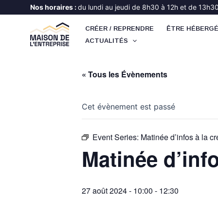
Aller
Nos horaires :
du lundi au jeudi de 8h30 à 12h et de 13h30 
au
CRÉER / REPRENDRE
ÊTRE HÉBERG
contenu
ACTUALITÉS
« Tous les Évènements
Cet évènement est passé
Event Series:
Matinée d’infos à la cr
Matinée d’info
27 août 2024 - 10:00
-
12:30