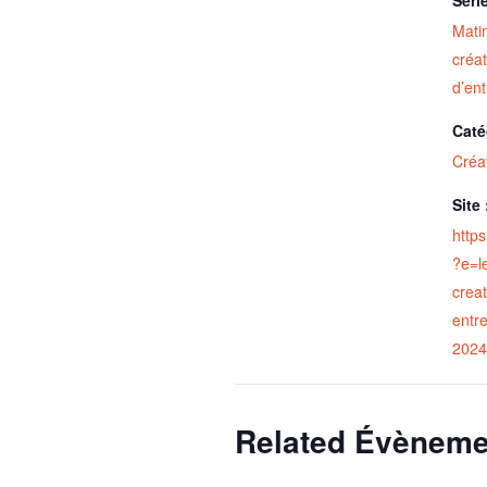
Matin
créat
d’ent
Caté
Créat
Site 
http
?e=l
creat
entre
2024
Related Évèneme