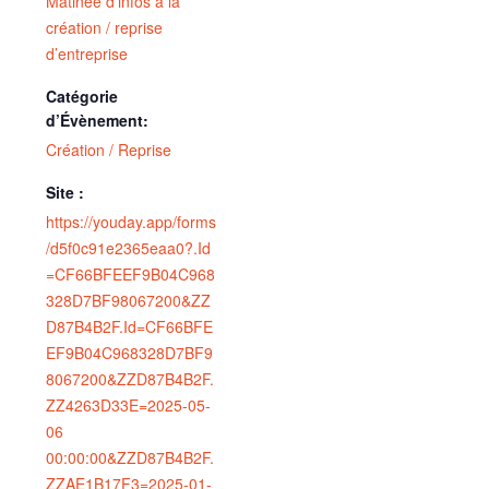
Matinée d’infos à la
création / reprise
d’entreprise
Catégorie
d’Évènement:
Création / Reprise
Site :
https://youday.app/forms
/d5f0c91e2365eaa0?.Id
=CF66BFEEF9B04C968
328D7BF98067200&ZZ
D87B4B2F.Id=CF66BFE
EF9B04C968328D7BF9
8067200&ZZD87B4B2F.
ZZ4263D33E=2025-05-
06
00:00:00&ZZD87B4B2F.
ZZAE1B17F3=2025-01-