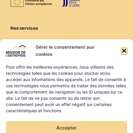
Nos services
Créer ou reprendre
Gérer le consentement aux
Louer une salle de réunion
cookies
Louer un bureau
Domiciliation
Pour offrir les meilleures expériences, nous utilisons des
technologies telles que les cookies pour stocker et/ou
Informations
accéder aux informations des appareils. Le fait de consentir à
ces technologies nous permettra de traiter des données telles
Mentions légales
que le comportement de navigation ou les ID uniques sur ce
Politique de confidentialité
site. Le fait de ne pas consentir ou de retirer son
Qui sommes-nous ?
consentement peut avoir un effet négatif sur certaines
Nos partenaires
caractéristiques et fonctions.
La MDE a été financée dans le cadre du programme
Accepter