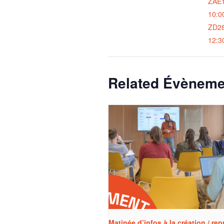
ZAE1
10:0
ZD2
12:3
Related Évèneme
Matinée d’infos à la création / rep