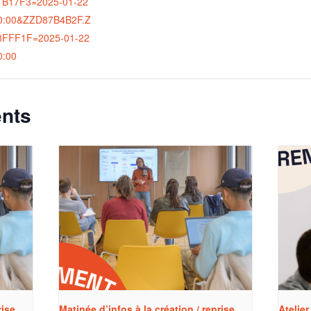
B17F3=2025-01-22
0:00&ZZD87B4B2F.Z
8FFF1F=2025-01-22
0:00
nts
rise
Matinée d’infos à la création / reprise
Atelier