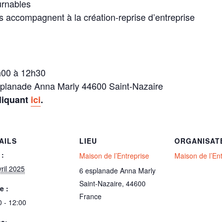
urnables
us accompagnent à la création-reprise d’entreprise
h00 à 12h30
esplanade Anna Marly 44600 Saint-Nazaire
cliquant
ici
.
AILS
LIEU
ORGANISAT
 :
Maison de l’Entreprise
Maison de l’En
ril 2025
6 esplanade Anna Marly
Saint-Nazaire
,
44600
e :
France
0 - 12:00
es: