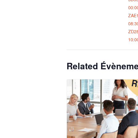
00:0
ZAE1
08:3
ZD2
10:0
Related Évèneme