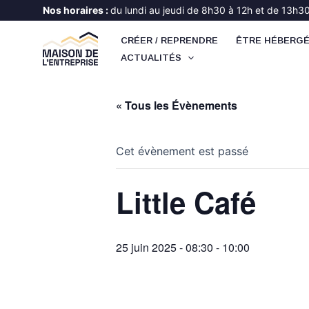
Aller
Nos horaires :
du lundi au jeudi de 8h30 à 12h et de 13h30 
au
CRÉER / REPRENDRE
ÊTRE HÉBERG
contenu
ACTUALITÉS
« Tous les Évènements
Cet évènement est passé
Little Café
25 juin 2025 - 08:30
-
10:00