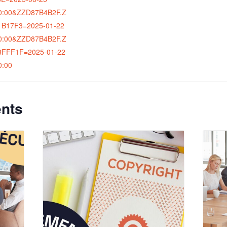
0:00&ZZD87B4B2F.Z
B17F3=2025-01-22
0:00&ZZD87B4B2F.Z
8FFF1F=2025-01-22
0:00
nts