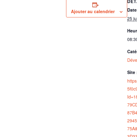
DÉT
Date
Ajouter au calendrier
25 j
Heur
08:3
Caté
Déve
Site 
http
5f0c
Id=
79C
87B4
294
75A
3D33