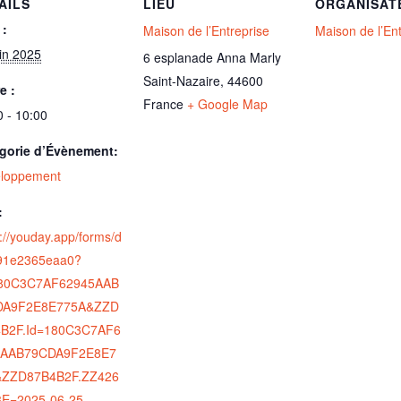
AILS
LIEU
ORGANISAT
 :
Maison de l’Entreprise
Maison de l’En
uin 2025
6 esplanade Anna Marly
Saint-Nazaire
,
44600
e :
France
+ Google Map
0 - 10:00
gorie d’Évènement:
loppement
:
s://youday.app/forms/d
91e2365eaa0?
180C3C7AF62945AAB
DA9F2E8E775A&ZZD
B2F.Id=180C3C7AF6
5AAB79CDA9F2E8E7
&ZZD87B4B2F.ZZ426
E=2025-06-25