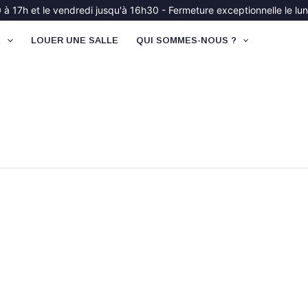
à 17h et le vendredi jusqu'à 16h30 - Fermeture exceptionnelle le lund
É
LOUER UNE SALLE
QUI SOMMES-NOUS ?