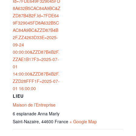
Id=7FDE649F329045FD
8A632B5CAC84A9BC&Z
ZD87B4B2F.Id=7FDE64
9F329045FD8A632B5C
AC84A9BC&ZZD87B4B
2F.ZZ4263D33E=2025-
09-24
00:00:00&ZZD87B4B2F.
ZZAE1B17F3=2025-07-
01
14:00:00&ZZD87B4B2F.
ZZD28FFF1F=2025-07-
01 16:00:00
LIEU
Maison de l’Entreprise
6 esplanade Anna Marly
Saint-Nazaire
,
44600
France
+ Google Map