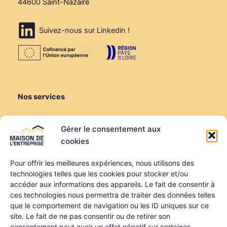
44600 Saint-Nazaire
Suivez-nous sur Linkedin !
Nos services
Créer ou reprendre
Gérer le consentement aux
Louer une salle de réunion
cookies
Louer un bureau
Domiciliation
Pour offrir les meilleures expériences, nous utilisons des
technologies telles que les cookies pour stocker et/ou
Informations
accéder aux informations des appareils. Le fait de consentir à
ces technologies nous permettra de traiter des données telles
Mentions légales
que le comportement de navigation ou les ID uniques sur ce
Politique de confidentialité
site. Le fait de ne pas consentir ou de retirer son
Qui sommes-nous ?
consentement peut avoir un effet négatif sur certaines