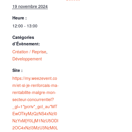
19 novembre 2024
Heure :
12:00 - 13:00
Catégories
d’Évènement:
Création / Reprise
,
Développement
Site :
https://my.weezevent.co
m/et-si-je-renforcais-ma-
rentabilite-malgre-mon-
secteur-concurrentiel?
_gl=1*jycriv*_gcl_au*MT
EwOTkyMzQzNS4xNzI0
NzYxMjY0LjM1NzU5ODI
2OC4xNzI3MzU3NzM0L