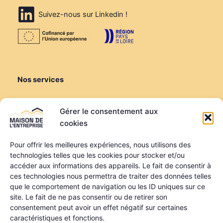
Suivez-nous sur Linkedin !
Nos services
Créer ou reprendre
Gérer le consentement aux
Louer une salle de réunion
cookies
Louer un bureau
Domiciliation
Pour offrir les meilleures expériences, nous utilisons des
technologies telles que les cookies pour stocker et/ou
Informations
accéder aux informations des appareils. Le fait de consentir à
ces technologies nous permettra de traiter des données telles
Mentions légales
que le comportement de navigation ou les ID uniques sur ce
Politique de confidentialité
site. Le fait de ne pas consentir ou de retirer son
Qui sommes-nous ?
consentement peut avoir un effet négatif sur certaines
Nos partenaires
caractéristiques et fonctions.