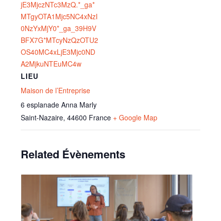
jE3MjczNTc3MzQ.*_ga*
MTgyOTA1Mjc5NC4xNzI
0NzYxMjY0*_ga_39H9V
BFX7G*MTcyNzQzOTU2
OS40MC4xLjE3Mjc0ND
A2MjkuNTEuMC4w
LIEU
Maison de l’Entreprise
6 esplanade Anna Marly
Saint-Nazaire
,
44600
France
+ Google Map
Related Évènements