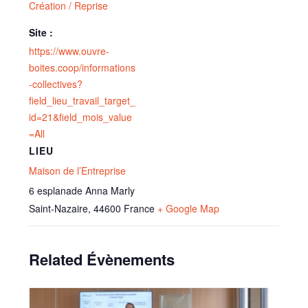
Création / Reprise
Site :
https://www.ouvre-
boites.coop/informations
-collectives?
field_lieu_travail_target_
id=21&field_mois_value
=All
LIEU
Maison de l’Entreprise
6 esplanade Anna Marly
Saint-Nazaire
,
44600
France
+ Google Map
Related Évènements