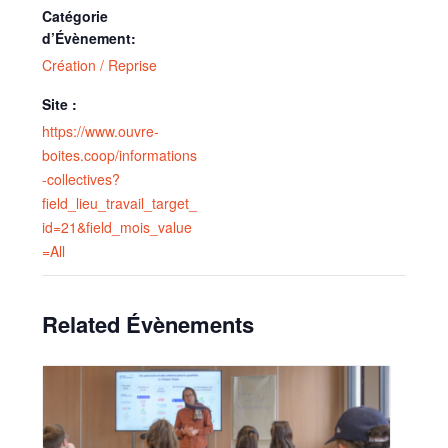
Catégorie
d’Évènement:
Création / Reprise
Site :
https://www.ouvre-
boites.coop/informations
-collectives?
field_lieu_travail_target_
id=21&field_mois_value
=All
Related Évènements