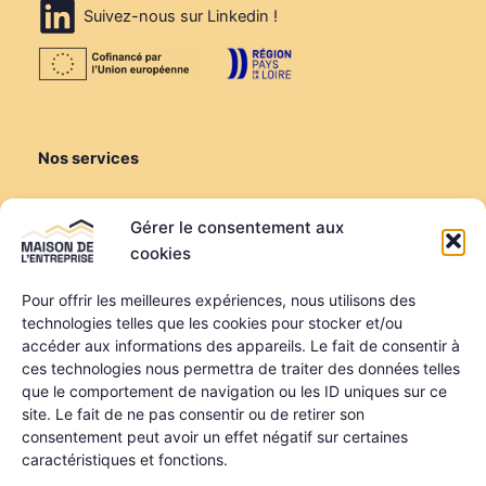
Suivez-nous sur Linkedin !
Nos services
Créer ou reprendre
Gérer le consentement aux
Louer une salle de réunion
cookies
Louer un bureau
Domiciliation
Pour offrir les meilleures expériences, nous utilisons des
technologies telles que les cookies pour stocker et/ou
Informations
accéder aux informations des appareils. Le fait de consentir à
ces technologies nous permettra de traiter des données telles
Mentions légales
que le comportement de navigation ou les ID uniques sur ce
Politique de confidentialité
site. Le fait de ne pas consentir ou de retirer son
Qui sommes-nous ?
consentement peut avoir un effet négatif sur certaines
Nos partenaires
caractéristiques et fonctions.