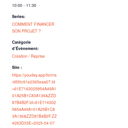
10:00 - 11:30
Series:
COMMENT FINANCER
SON PROJET ?
Catégorie
d’Évènement:
Création / Reprise
Site :
https://youday.app/forms
/d5f0c91e2365eaa0?.Id
=61E7163025854A49A1
01A25B1C83A136&ZZD
87B4B2F.Id=61E716302
5854A49A101A25B1C8
3A136&ZZD87B4B2F.ZZ
4263D33E=2025-04-07