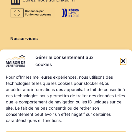
Nos services
Créer ou reprendre
Gérer le consentement aux
Louer une salle de réunion
cookies
Louer un bureau
Domiciliation
Pour offrir les meilleures expériences, nous utilisons des
technologies telles que les cookies pour stocker et/ou
Informations
accéder aux informations des appareils. Le fait de consentir à
ces technologies nous permettra de traiter des données telles
Mentions légales
que le comportement de navigation ou les ID uniques sur ce
Politique de confidentialité
site. Le fait de ne pas consentir ou de retirer son
Qui sommes-nous ?
consentement peut avoir un effet négatif sur certaines
Nos partenaires
caractéristiques et fonctions.