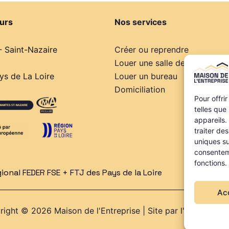
urs
Nos services
- Saint-Nazaire
Créer ou reprendre
Louer une salle de réunion
s de La Loire
Louer un bureau
Domiciliation
Pour offri
telles que
appareils.
traiter de
uniques su
consenteme
fonctions.
onal FEDER FSE + FTJ des Pays de la Loire
Ac
ight © 2026 Maison de l'Entreprise | Site par l'
Agence Web 