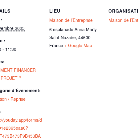
AILS
LIEU
ORGANISAT
 :
Maison de l’Entreprise
Maison de l’En
vembre 2025
6 esplanade Anna Marly
Saint-Nazaire
,
44600
e :
France
+ Google Map
0 - 11:30
es:
MENT FINANCER
 PROJET ?
gorie d’Évènement:
ion / Reprise
:
s://youday.app/forms/d
91e2365eaa0?
CF473B473F9B453BA