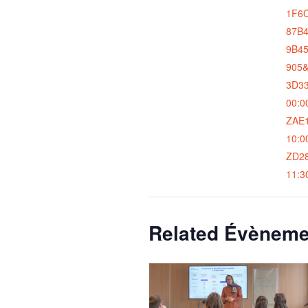
1F6
87B4
9B4
905
3D33
00:0
ZAE1
10:0
ZD2
11:3
Related Évèneme