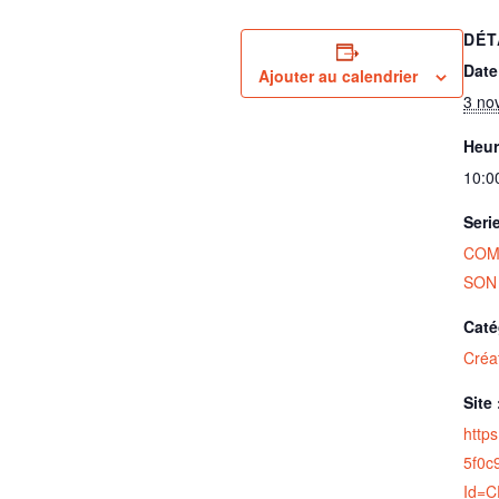
DÉT
Date
Ajouter au calendrier
3 no
Heur
10:0
Seri
COM
SON
Caté
Créat
Site 
http
5f0c
Id=