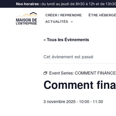
Aller
Nos horaires :
du lundi au jeudi de 8h30 à 12h et de 13h30 
au
CRÉER / REPRENDRE
ÊTRE HÉBERG
contenu
ACTUALITÉS
« Tous les Évènements
Cet évènement est passé
Event Series:
COMMENT FINANCE
Comment finan
3 novembre 2025 - 10:00
-
11:30