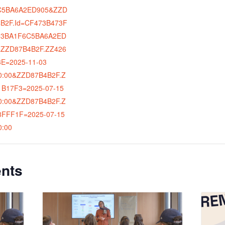
C5BA6A2ED905&ZZD
B2F.Id=CF473B473F
53BA1F6C5BA6A2ED
&ZZD87B4B2F.ZZ426
E=2025-11-03
0:00&ZZD87B4B2F.Z
B17F3=2025-07-15
0:00&ZZD87B4B2F.Z
8FFF1F=2025-07-15
0:00
nts