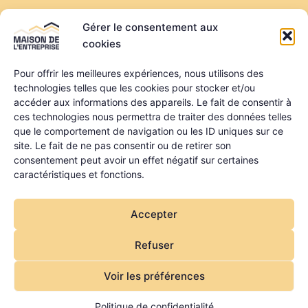
Créer ou reprendre
Gérer le consentement aux
Louer une salle de réunion
cookies
Louer un bureau
Domiciliation
Pour offrir les meilleures expériences, nous utilisons des
technologies telles que les cookies pour stocker et/ou
Informations
accéder aux informations des appareils. Le fait de consentir à
ces technologies nous permettra de traiter des données telles
Mentions légales
que le comportement de navigation ou les ID uniques sur ce
Politique de confidentialité
site. Le fait de ne pas consentir ou de retirer son
Qui sommes-nous ?
consentement peut avoir un effet négatif sur certaines
Nos partenaires
caractéristiques et fonctions.
La MDE a été financée dans le cadre du programme
Accepter
régional FEDER FSE + FTJ des Pays de la Loire
Refuser
Voir les préférences
Copyright © 2026 Maison de l'Entreprise | Site par
l'
Agence Web joliPixel
Politique de confidentialité