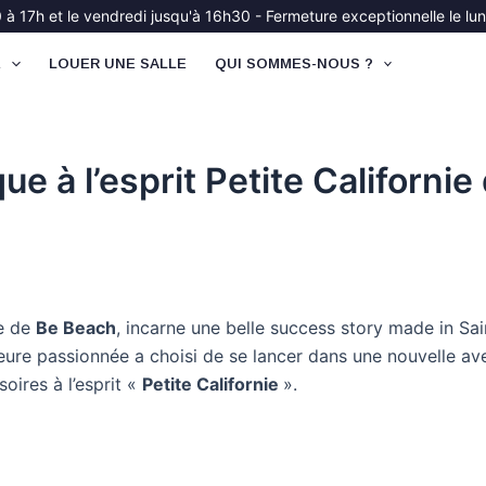
à 17h et le vendredi jusqu'à 16h30 - Fermeture exceptionnelle le lund
É
LOUER UNE SALLE
QUI SOMMES-NOUS ?
 à l’esprit Petite Californie 
ce de
Be Beach
, incarne une belle success story made in Sa
eure passionnée a choisi de se lancer dans une nouvelle aven
ires à l’esprit «
Petite Californie
».