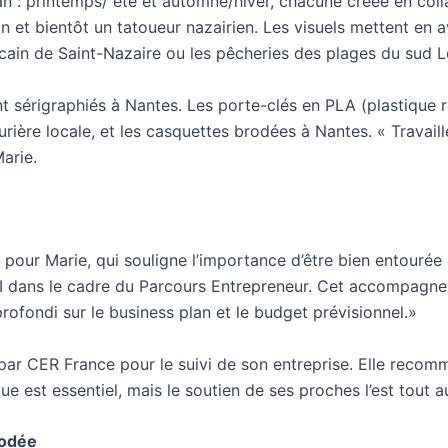
n : printemps/ été et automne/hiver, chacune créée en coll
et bientôt un tatoueur nazairien. Les visuels mettent en
cain de Saint-Nazaire ou les pêcheries des plages du sud L
nt sérigraphiés à Nantes. Les porte-clés en PLA (plastique 
turière locale, et les casquettes brodées à Nantes. « Travaill
arie.
s pour Marie, qui souligne l’importance d’être bien entourée
CCI dans le cadre du Parcours Entrepreneur. Cet accompagn
rofondi sur le business plan et le budget prévisionnel.»
e par CER France pour le suivi de son entreprise. Elle reco
 est essentiel, mais le soutien de ses proches l’est tout au
rodée