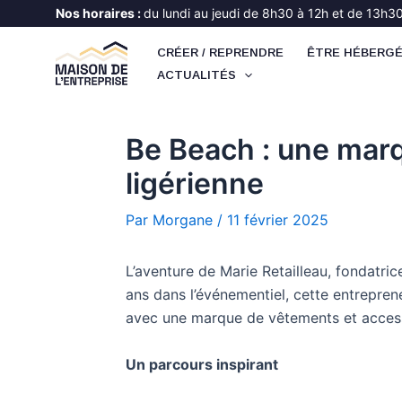
Aller
Nos horaires :
du lundi au jeudi de 8h30 à 12h et de 13h30 
au
CRÉER / REPRENDRE
ÊTRE HÉBERG
contenu
ACTUALITÉS
Be Beach : une marque
ligérienne
Par
Morgane
/
11 février 2025
L’aventure de Marie Retailleau, fondatri
ans dans l’événementiel, cette entrepren
avec une marque de vêtements et accesso
Un parcours inspirant